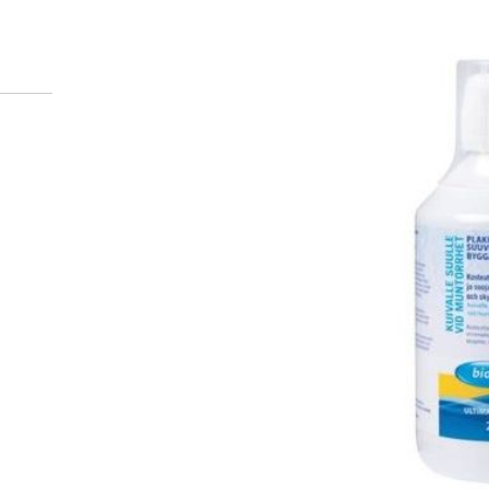
Miten tilaan reseptilääkke
verkkoapteekista?
Reseptilääkkeiden tilaaminen edellyttää voimassa olev
tarkastaa ne
omakanta.fi
-palvelusta. Tilausta varten
tunnistautua. Apteekki käsittelee tilauksesi, jonka jä
Siirry reseptilääketilaukseen