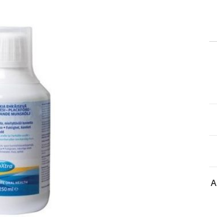
itä
aa reseptiä, ja voit
 sinun pitää ensin
lkeen voit maksaa ostoksesi.
A