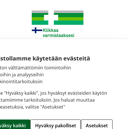
ustollamme käytetään evästeitä
ton välttämättömiin toimintoihin
Sähköpostiosoite:
toihin ja analyyseihin
kirjaamo@fimea.fi
inointitarkoituksiin
Fimean vaihde:
se "Hyväksy kaikki", jos hyväksyt evästeiden käytön
029 522 3341
ttamiimme tarkoituksiin. Jos haluat muuttaa
easetuksia, valitse "Asetukset"
Hallitse evästeitä
väksy kaikki
Hyväksy pakolliset
Asetukset