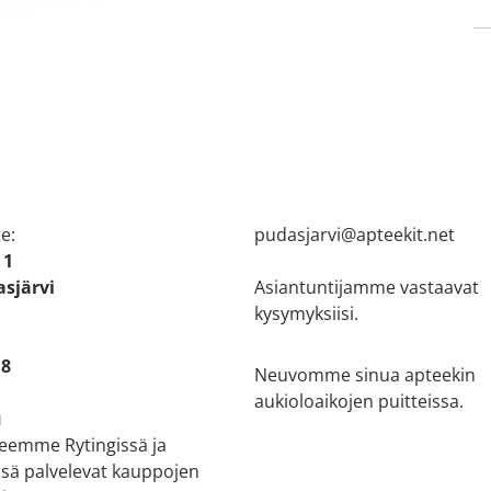
 tiedot
Asiakaspalvelu
ti kartalla
08 821 185
e:
pudasjarvi@apteekit.net
 1
sjärvi
Asiantuntijamme vastaavat
kysymyksiisi.
18
Neuvomme sinua apteekin
aukioloaikojen puitteissa.
u
teemme Rytingissä ja
sä palvelevat kauppojen