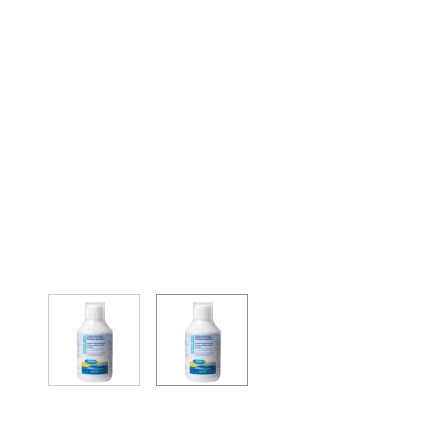
View larger image
View larger image