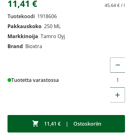
11,41 €
45,64 € / l
Tuotekoodi
1918606
Pakkauskoko
250 ML
Markkinoija
Tamro Oyj
Brand
Bioxtra
Muuta tuot
Tuotetta varastossa
11,41 €
|
Ostoskoriin