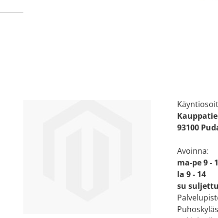
Apteekin
Katso sijain
Käyntiosoit
Kauppatie
93100 Puda
Avoinna:
ma-pe 9 - 
la 9 - 14
su suljett
Palvelupis
Puhoskyläs