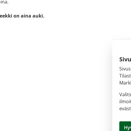
ina.
eekki on aina auki.
Siv
Sivus
Tilas
Markk
Valit
ilmoi
eväst
Hy