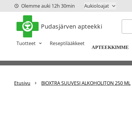
Siirry sisältöön
Olemme auki
12h
30min
Aukioloajat
Hak
Pudasjärven apteekki
Tuotteet
Reseptilääkkeet
APTEEKKIMME
Etusivu
BIOXTRA SUUVESI ALKOHOLITON 250 ML