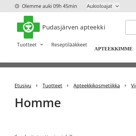
Siirry sisältöön
Olemme auki
09h
45min
Aukioloajat
Hak
Pudasjärven apteekki
Tuotteet
Reseptilääkkeet
APTEEKKIMME
Etusivu
Tuotteet
Apteekkikosmetiikka
Vi
Homme