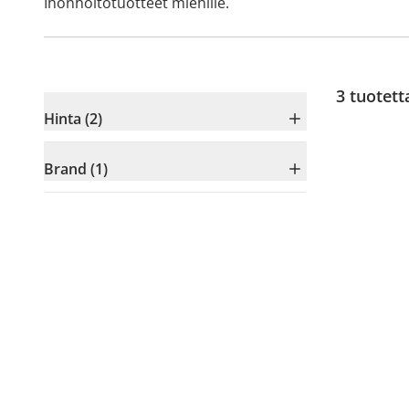
Ihonhoitotuotteet miehille.
3
tuotett
Hinta (2)
Brand (1)