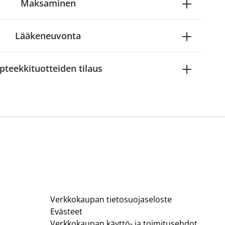
Maksaminen
Lääkeneuvonta
pteekkituotteiden tilaus
Verkkokaupan tietosuojaseloste
Evästeet
Verkkokaupan käyttö- ja toimitusehdot