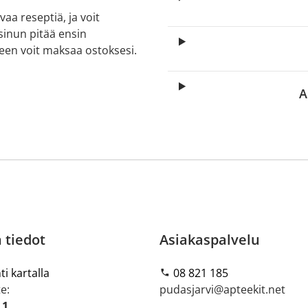
aa reseptiä, ja voit
 sinun pitää ensin
lkeen voit maksaa ostoksesi.
A
 tiedot
Asiakaspalvelu
ti kartalla
08 821 185
e:
pudasjarvi@apteekit.net
 1