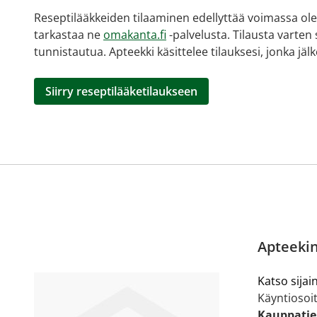
Reseptilääkkeiden tilaaminen edellyttää voimassa olev
tarkastaa ne
omakanta.fi
-palvelusta. Tilausta varten
tunnistautua. Apteekki käsittelee tilauksesi, jonka jä
Siirry reseptilääketilaukseen
Apteekin
Katso sijain
Käyntiosoit
Kauppatie