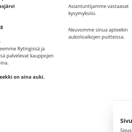
sjärvi
Asiantuntijamme vastaavat
kysymyksiisi.
18
Neuvomme sinua apteekin
aukioloaikojen puitteissa.
u
teemme Rytingissä ja
sä palvelevat kauppojen
ina.
eekki on aina auki.
Siv
Sivus