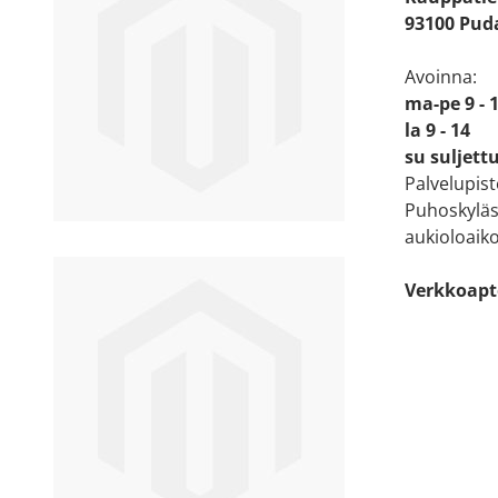
93100 Puda
Avoinna:
ma-pe 9 - 
la 9 - 14
su suljett
Palvelupis
Puhoskyläs
aukioloaiko
Verkkoapt