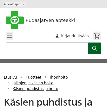
Siirry sisältöön
Aukioloajat
Pudasjärven apteekki
Kirjaudu sisään
Haku
Etusivu
Tuotteet
Ihonhoito
Jalkojen ja käsien hoito
Käsien puhdistus ja hoito
Käsien puhdistus ja