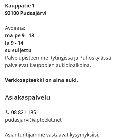
Kauppatie 1
93100 Pudasjärvi
Avoinna:
ma-pe 9 - 18
la 9 - 14
su suljettu
Palvelupisteemme Rytingissä ja Puhoskylässä
palvelevat kauppojen aukioloaikoina.
Verkkoapteekki on aina auki.
Asiakaspalvelu
08 821 185
pudasjarvi@apteekit.net
Asiantuntijamme vastaavat kysymyksiisi.