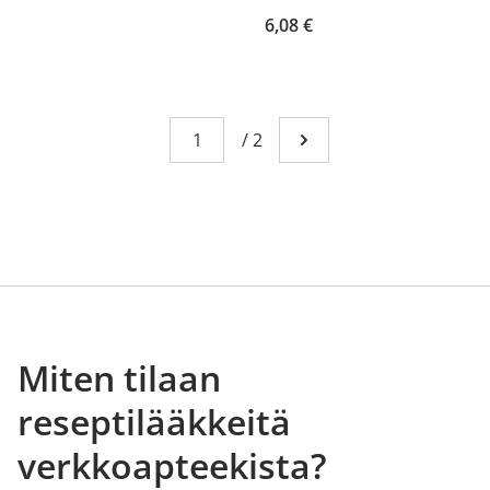
6,08 €
Sivu
You're currently reading page 1
/
2
Mene seuraavalle sivull
Miten tilaan
reseptilääkkeitä
verkkoapteekista?