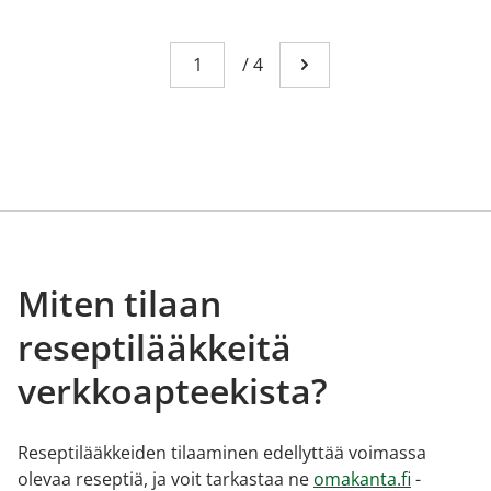
Sivu
You're currently reading page 1
/
4
Mene seuraavalle sivull
Miten tilaan
reseptilääkkeitä
verkkoapteekista?
Reseptilääkkeiden tilaaminen edellyttää voimassa
olevaa reseptiä, ja voit tarkastaa ne
omakanta.fi
-