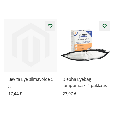
Bevita Eye silmävoide 5
Blepha Eyebag
g
lämpömaski 1 pakkaus
17,44 €
23,97 €