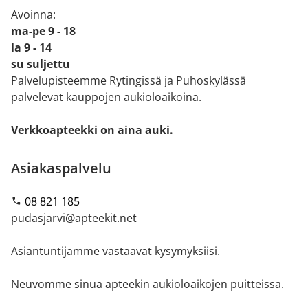
Avoinna:
ma-pe 9 - 18
la 9 - 14
su suljettu
Palvelupisteemme Rytingissä ja Puhoskylässä
palvelevat kauppojen aukioloaikoina.
Verkkoapteekki on aina auki.
Asiakaspalvelu
08 821 185
pudasjarvi@apteekit.net
Asiantuntijamme vastaavat kysymyksiisi.
Neuvomme sinua apteekin aukioloaikojen puitteissa.