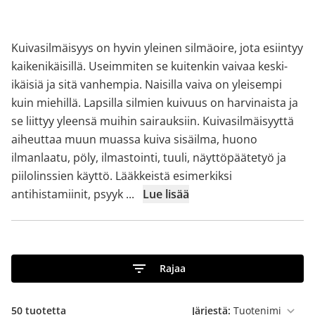
Kuivasilmäisyys on hyvin yleinen silmäoire, jota esiintyy
kaikenikäisillä. Useimmiten se kuitenkin vaivaa keski-
ikäisiä ja sitä vanhempia. Naisilla vaiva on yleisempi
kuin miehillä. Lapsilla silmien kuivuus on harvinaista ja
se liittyy yleensä muihin sairauksiin. Kuivasilmäisyyttä
aiheuttaa muun muassa kuiva sisäilma, huono
ilmanlaatu, pöly, ilmastointi, tuuli, näyttöpäätetyö ja
piilolinssien käyttö. Lääkkeistä esimerkiksi
antihistamiinit, psyyk
...
Lue lisää
Rajaa
50
tuotetta
Järjestä: