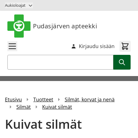
Siirry sisältöön
Aukioloajat
Pudasjärven apteekki
Kirjaudu sisään
Haku
Etusivu
Tuotteet
Silmät, korvat ja nenä
Silmät
Kuivat silmät
Kuivat silmät