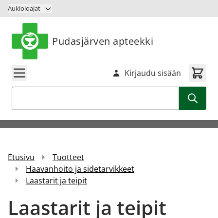
Siirry sisältöön
Aukioloajat
Pudasjärven apteekki
Kirjaudu sisään
Haku
Etusivu
Tuotteet
Haavanhoito ja sidetarvikkeet
Laastarit ja teipit
Laastarit ja teipit