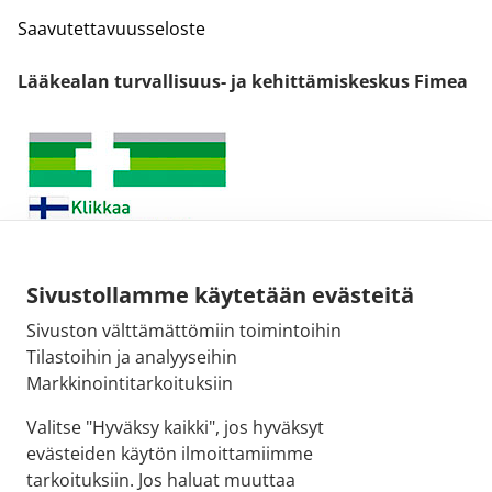
Saavutettavuusseloste
Lääkealan turvallisuus- ja kehittämiskeskus Fimea
Sivustollamme käytetään evästeitä
Sivuston välttämättömiin toimintoihin
Sähköpostiosoite:
Tilastoihin ja analyyseihin
kirjaamo@fimea.fi
Markkinointitarkoituksiin
Fimean vaihde:
Valitse "Hyväksy kaikki", jos hyväksyt
029 522 3341
evästeiden käytön ilmoittamiimme
tarkoituksiin. Jos haluat muuttaa