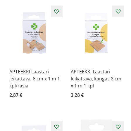
APTEEKKI Laastari
APTEEKKI Laastari
leikattava, 6 cm x 1 m 1
leikattava, kangas 8 cm
kpl/rasia
x 1 m 1 kpl
2,87 €
3,28 €