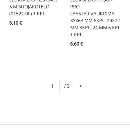
5 M SUOJAKOTELO
PRO
(01522-00) 1 KPL
LAASTARIVALIKOIMA
38X63 MM 6KPL, 19X72
6,10 €
MM 8KPL, 24 MM 6 KPL
1 KPL
6,60 €
Sivu
You're currently reading page 1
/
3
Mene seuraavalle sivull