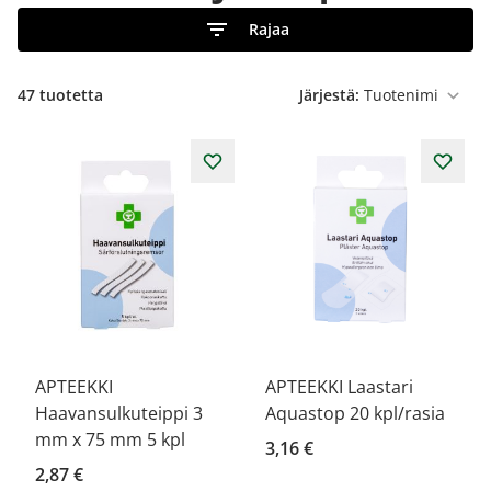
Rajaa
47
tuotetta
Järjestä:
APTEEKKI
APTEEKKI Laastari
Haavansulkuteippi 3
Aquastop 20 kpl/rasia
mm x 75 mm 5 kpl
3,16 €
2,87 €