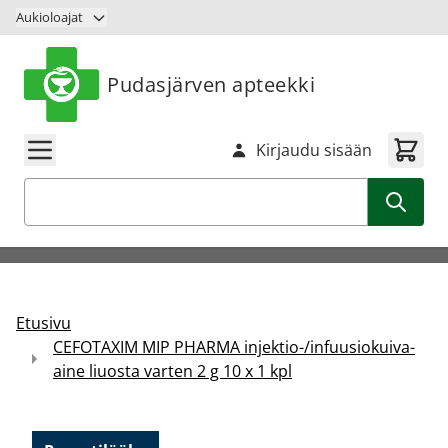
Siirry sisältöön
Aukioloajat
Pudasjärven apteekki
Kirjaudu sisään
Haku
Etusivu
CEFOTAXIM MIP PHARMA injektio-/infuusiokuiva-
aine liuosta varten 2 g 10 x 1 kpl