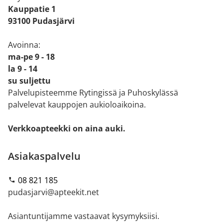
Kauppatie 1
93100 Pudasjärvi
Avoinna:
ma-pe 9 - 18
la 9 - 14
su suljettu
Palvelupisteemme Rytingissä ja Puhoskylässä
palvelevat kauppojen aukioloaikoina.
Verkkoapteekki on aina auki.
Asiakaspalvelu
08 821 185
pudasjarvi@apteekit.net
Asiantuntijamme vastaavat kysymyksiisi.