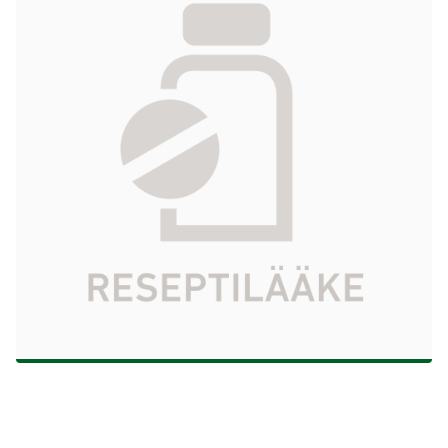
injektio-/infuusiokuiva-aine liuosta varten
2 g 10 x 1 kpl
189,35 €
Tuotekoodi
428817
Vaikuttava aine
kefotaksiiminatrium
Pakkauskoko
10 x 1 kpl
Markkinoija
MIP Pharma
Tarkista Kela-korvattavuus
Aloita reseptitilaus