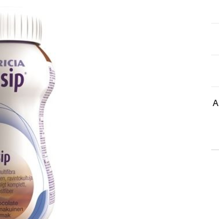
itä
aa reseptiä, ja voit
 sinun pitää ensin
lkeen voit maksaa ostoksesi.
A
 tiedot
Asiakaspalvelu