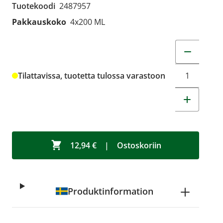
Tuotekoodi
2487957
Pakkauskoko
4x200 ML
Muuta tuot
Tilattavissa, tuotetta tulossa varastoon
12,94 €
|
Ostoskoriin
Produktinformation