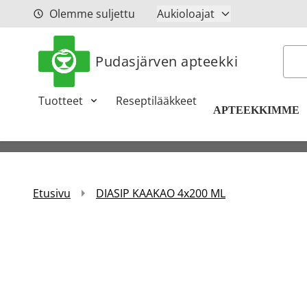
Siirry sisältöön
Olemme suljettu
Aukioloajat
Hak
Pudasjärven apteekki
Tuotteet
Reseptilääkkeet
APTEEKKIMME
Etusivu
DIASIP KAAKAO 4x200 ML