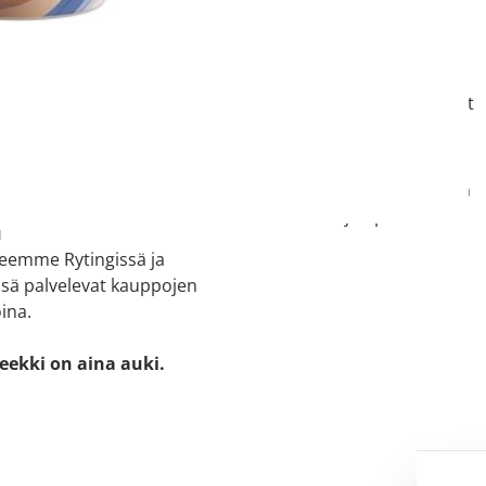
ti kartalla
08 821 185
e:
pudasjarvi@apteekit.net
 1
sjärvi
Asiantuntijamme vastaavat
kysymyksiisi.
18
Neuvomme sinua apteekin
aukioloaikojen puitteissa.
u
teemme Rytingissä ja
sä palvelevat kauppojen
ina.
eekki on aina auki.