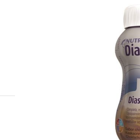
Miten tilaan reseptilääkke
verkkoapteekista?
Reseptilääkkeiden tilaaminen edellyttää voimassa olev
tarkastaa ne
omakanta.fi
-palvelusta. Tilausta varten
tunnistautua. Apteekki käsittelee tilauksesi, jonka jä
Siirry reseptilääketilaukseen
Apteekin