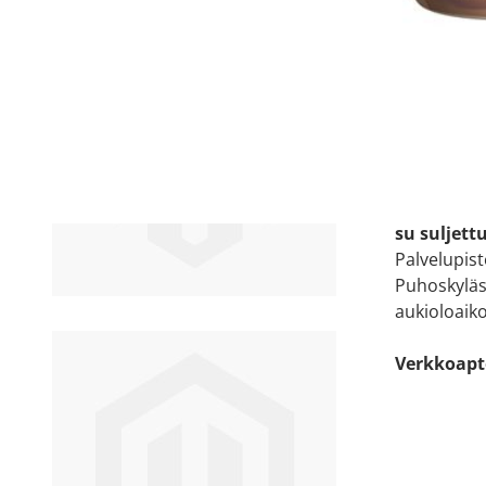
Katso sijain
Käyntiosoit
Kauppatie
93100 Puda
Avoinna:
ma-pe 9 - 
la 9 - 14
su suljett
Palvelupis
Puhoskyläs
aukioloaiko
Verkkoapt