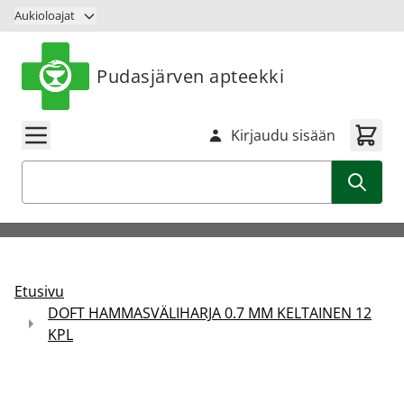
Siirry sisältöön
Aukioloajat
Pudasjärven apteekki
Kirjaudu sisään
Haku
Etusivu
DOFT HAMMASVÄLIHARJA 0.7 MM KELTAINEN 12
KPL