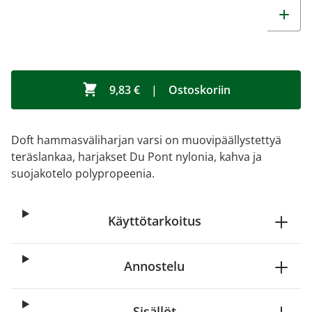
9,83 €
|
Ostoskoriin
Doft hammasväliharjan varsi on muovipäällystettyä
teräslankaa, harjakset Du Pont nylonia, kahva ja
suojakotelo polypropeenia.
Käyttötarkoitus
Annostelu
Sisällöt