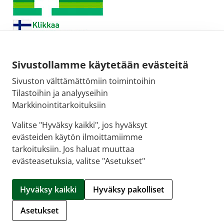
Sivustollamme käytetään evästeitä
Sivuston välttämättömiin toimintoihin
Sähköpostiosoite:
Tilastoihin ja analyyseihin
kirjaamo@fimea.fi
Markkinointitarkoituksiin
Fimean vaihde:
Valitse "Hyväksy kaikki", jos hyväksyt
029 522 3341
evästeiden käytön ilmoittamiimme
tarkoituksiin. Jos haluat muuttaa
evästeasetuksia, valitse "Asetukset"
© 2026 Pudasjärven apteekki |
Crasman eApteekki
Hyväksy kaikki
Hyväksy pakolliset
Hallitse evästeitä
Asetukset