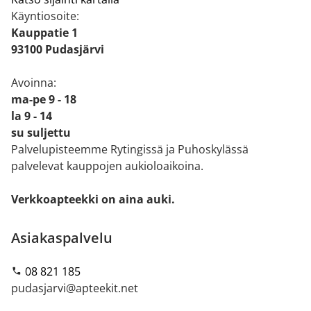
Käyntiosoite:
Kauppatie 1
93100 Pudasjärvi
Avoinna:
ma-pe 9 - 18
la 9 - 14
su suljettu
Palvelupisteemme Rytingissä ja Puhoskylässä
palvelevat kauppojen aukioloaikoina.
Verkkoapteekki on aina auki.
Asiakaspalvelu
08 821 185
pudasjarvi@apteekit.net