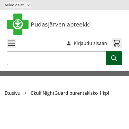
Siirry sisältöön
Aukioloajat
Pudasjärven apteekki
Kirjaudu sisään
Haku
Etusivu
Ekulf NightGuard purentakisko 1 kpl