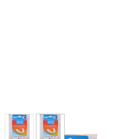
View larger image
View larger image