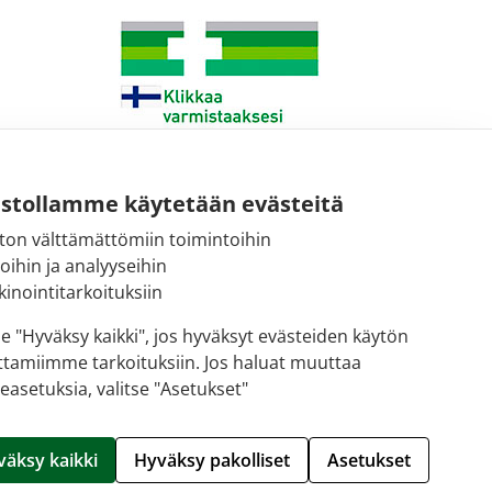
ustollamme käytetään evästeitä
ton välttämättömiin toimintoihin
Sähköpostiosoite:
toihin ja analyyseihin
kirjaamo@fimea.fi
inointitarkoituksiin
Fimean vaihde:
se "Hyväksy kaikki", jos hyväksyt evästeiden käytön
029 522 3341
ttamiimme tarkoituksiin. Jos haluat muuttaa
easetuksia, valitse "Asetukset"
Hallitse evästeitä
väksy kaikki
Hyväksy pakolliset
Asetukset