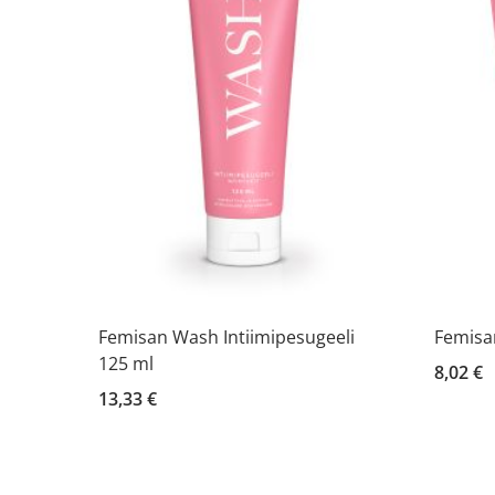
Femisan Wash Intiimipesugeeli
Femisan
125 ml
8,02 €
13,33 €