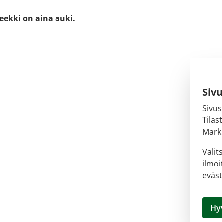
eekki on aina auki.
Siv
Sivus
Tilas
Markk
Valit
ilmoi
eväst
Hy