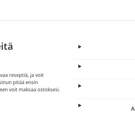
itä
aa reseptiä, ja voit
 sinun pitää ensin
lkeen voit maksaa ostoksesi.
A