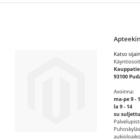
Apteekin
Katso sijain
Käyntiosoit
Kauppatie
93100 Puda
Avoinna:
ma-pe 9 - 
la 9 - 14
su suljett
Palvelupis
Puhoskyläs
aukioloaiko