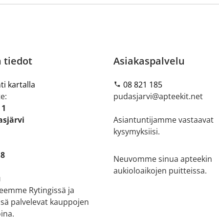
 tiedot
Asiakaspalvelu
ti kartalla
08 821 185
e:
pudasjarvi@apteekit.net
 1
sjärvi
Asiantuntijamme vastaavat
kysymyksiisi.
18
Neuvomme sinua apteekin
aukioloaikojen puitteissa.
u
teemme Rytingissä ja
sä palvelevat kauppojen
ina.