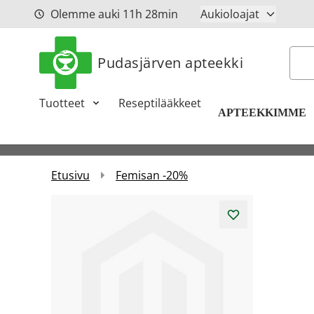
Siirry sisältöön
Olemme auki
11h
28min
Aukioloajat
Hak
Pudasjärven apteekki
Tuotteet
Reseptilääkkeet
APTEEKKIMME
Etusivu
Femisan -20%