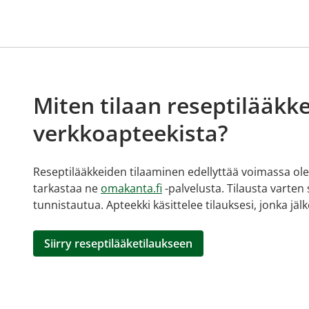
Miten tilaan reseptilääkke
verkkoapteekista?
Reseptilääkkeiden tilaaminen edellyttää voimassa olev
tarkastaa ne
omakanta.fi
-palvelusta. Tilausta varten
tunnistautua. Apteekki käsittelee tilauksesi, jonka jä
Siirry reseptilääketilaukseen