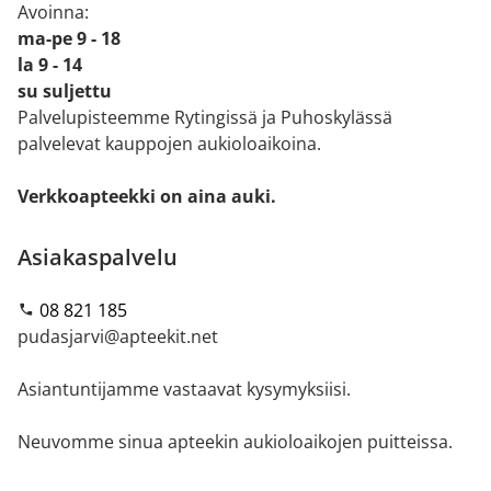
Avoinna:
ma-pe 9 - 18
la 9 - 14
su suljettu
Palvelupisteemme Rytingissä ja Puhoskylässä
palvelevat kauppojen aukioloaikoina.
Verkkoapteekki on aina auki.
Asiakaspalvelu
08 821 185
pudasjarvi@apteekit.net
Asiantuntijamme vastaavat kysymyksiisi.
Neuvomme sinua apteekin aukioloaikojen puitteissa.