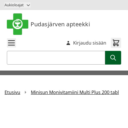
Siirry sisältöön
Aukioloajat
Pudasjärven apteekki
Kirjaudu sisään
Haku
Etusivu
Minisun Monivitamiini Multi Plus 200 tabl