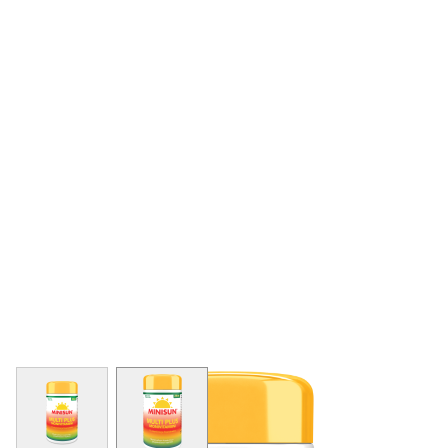
View larger image
View larger image