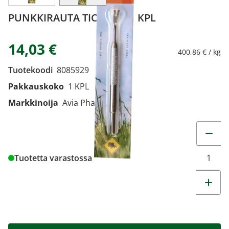
PUNKKIRAUTA TICK BAR 1 KPL
14,03 €
400,86 € / kg
Tuotekoodi
8085929
Pakkauskoko
1 KPL
Markkinoija
Avia Pharma Oy
Muuta t
Tuotetta varastossa