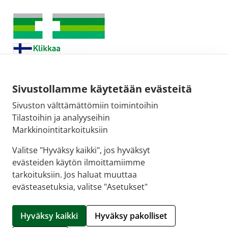
Sivustollamme käytetään evästeitä
Sivuston välttämättömiin toimintoihin
Sähköpostiosoite:
Tilastoihin ja analyyseihin
kirjaamo@fimea.fi
Markkinointitarkoituksiin
Fimean vaihde:
Valitse "Hyväksy kaikki", jos hyväksyt
029 522 3341
evästeiden käytön ilmoittamiimme
tarkoituksiin. Jos haluat muuttaa
evästeasetuksia, valitse "Asetukset"
© 2026 Pudasjärven apteekki |
Crasman eApteekki
Hyväksy kaikki
Hyväksy pakolliset
Hallitse evästeitä