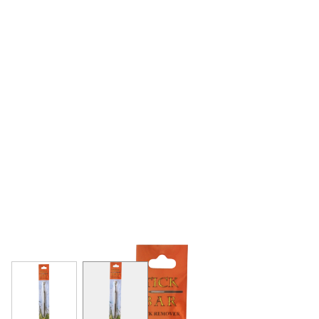
View larger image
View larger image