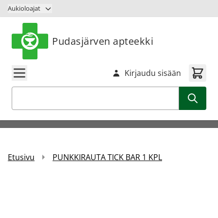
Siirry sisältöön
Aukioloajat
Pudasjärven apteekki
Kirjaudu sisään
Haku
Etusivu
PUNKKIRAUTA TICK BAR 1 KPL